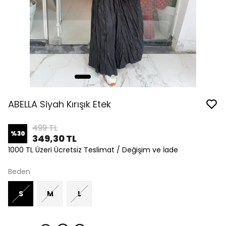
ABELLA Siyah Kırışık Etek
499 TL
%
30
349,30 TL
1000 TL Üzeri Ücretsiz Teslimat / Değişim ve İade
Beden
S
M
L