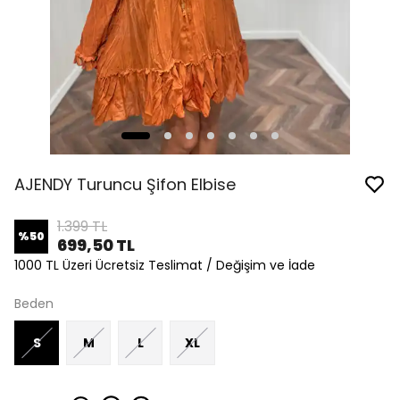
AJENDY Turuncu Şifon Elbise
1.399 TL
%
50
699,50 TL
1000 TL Üzeri Ücretsiz Teslimat / Değişim ve İade
Beden
S
M
L
XL