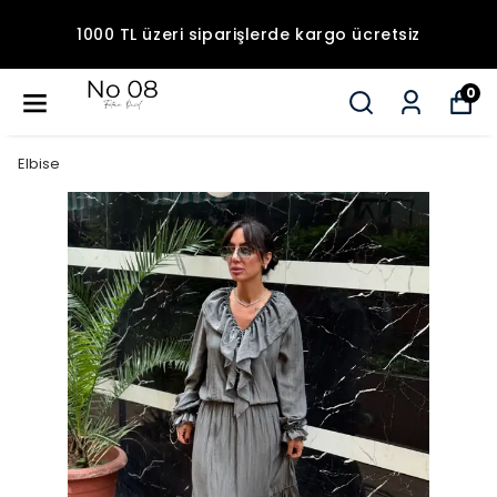
3.500 TL Üzeri Siparişlerd
de kargo ücretsiz
Taksit İmka
0
Elbise