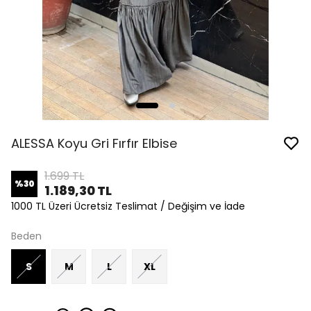
ALESSA Koyu Gri Fırfır Elbise
1.699 TL
%
30
1.189,30 TL
1000 TL Üzeri Ücretsiz Teslimat / Değişim ve İade
Beden
S
M
L
XL