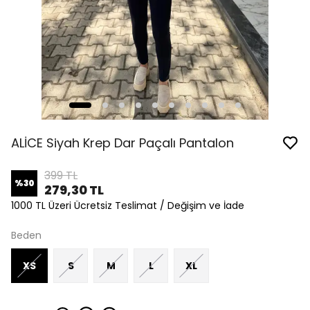
ALİCE Siyah Krep Dar Paçalı Pantalon
399 TL
%
30
279,30 TL
1000 TL Üzeri Ücretsiz Teslimat / Değişim ve İade
Beden
XS
S
M
L
XL