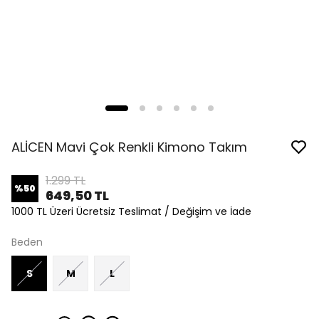
ALİCEN Mavi Çok Renkli Kimono Takım
1.299 TL
%
50
649,50 TL
1000 TL Üzeri Ücretsiz Teslimat / Değişim ve İade
Beden
S
M
L