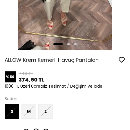
ALLOW Krem Kemerli Havuç Pantalon
749 TL
%
50
374,50 TL
1000 TL Üzeri Ücretsiz Teslimat / Değişim ve İade
Beden
S
M
L