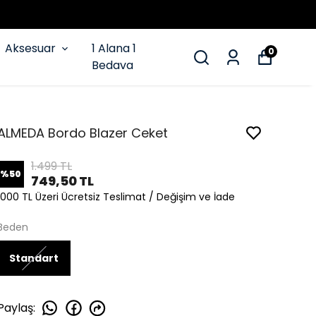
Aksesuar
1 Alana 1
0
Bedava
ALMEDA Bordo Blazer Ceket
1.499 TL
%
50
749,50 TL
1000 TL Üzeri Ücretsiz Teslimat / Değişim ve İade
Beden
Standart
Paylaş
: