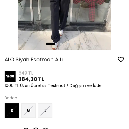
ALO Siyah Esofman Altı
549 TL
%
30
384,30 TL
1000 TL Üzeri Ücretsiz Teslimat / Değişim ve İade
Beden
S
M
L