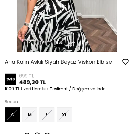
Aria Kalın Askılı Siyah Beyaz Viskon Elbise
699 TL
%
30
489,30 TL
1000 TL Üzeri Ücretsiz Teslimat / Değişim ve İade
Beden
S
M
L
XL