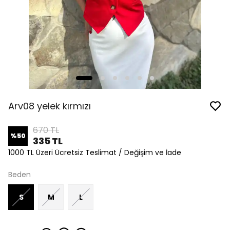
Arv08 yelek kırmızı
670 TL
%
50
335 TL
1000 TL Üzeri Ücretsiz Teslimat / Değişim ve İade
Beden
S
M
L