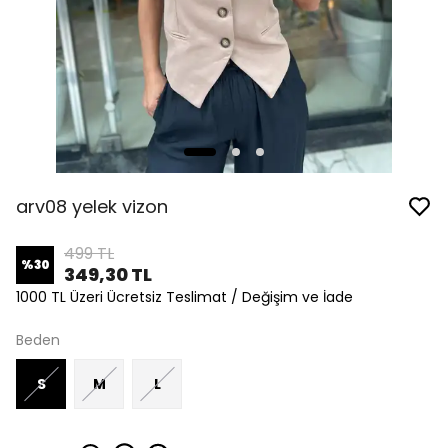
arv08 yelek vizon
499 TL
%
30
349,30 TL
1000 TL Üzeri Ücretsiz Teslimat / Değişim ve İade
Beden
S
M
L