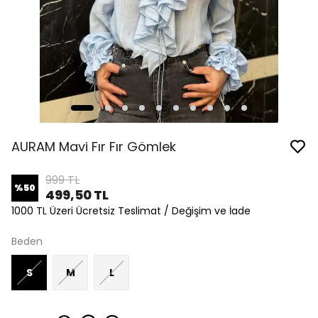
AURAM Mavi Fır Fır Gömlek
999 TL
%
50
499,50 TL
1000 TL Üzeri Ücretsiz Teslimat / Değişim ve İade
Beden
S
M
L