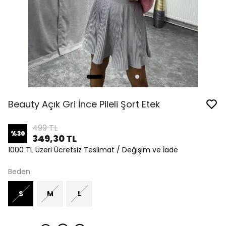
Beauty Açık Gri İnce Pileli Şort Etek
499 TL
%
30
349,30 TL
1000 TL Üzeri Ücretsiz Teslimat / Değişim ve İade
Beden
S
M
L