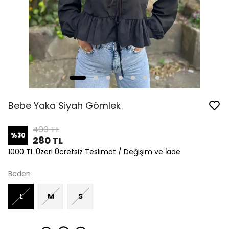
Bebe Yaka Siyah Gömlek
400 TL
%
30
280 TL
1000 TL Üzeri Ücretsiz Teslimat / Değişim ve İade
Beden
L
M
S