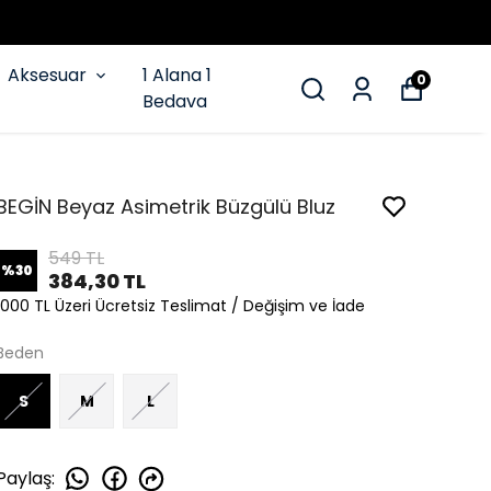
Aksesuar
1 Alana 1
0
Bedava
BEGİN Beyaz Asimetrik Büzgülü Bluz
549 TL
%
30
384,30 TL
1000 TL Üzeri Ücretsiz Teslimat / Değişim ve İade
Beden
S
M
L
Paylaş
: