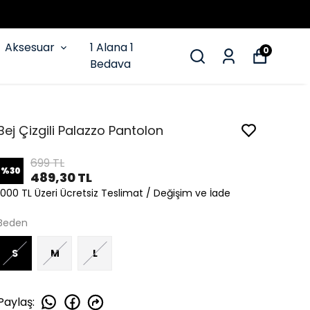
Aksesuar
1 Alana 1
0
Bedava
Bej Çizgili Palazzo Pantolon
699 TL
%
30
489,30 TL
1000 TL Üzeri Ücretsiz Teslimat / Değişim ve İade
Beden
S
M
L
Paylaş
: