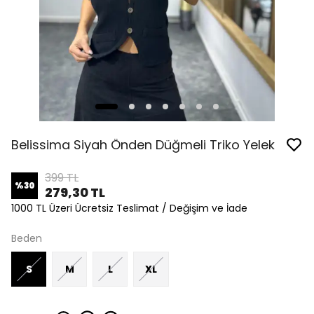
Belissima Siyah Önden Düğmeli Triko Yelek
399 TL
%
30
279,30 TL
1000 TL Üzeri Ücretsiz Teslimat / Değişim ve İade
Beden
S
M
L
XL