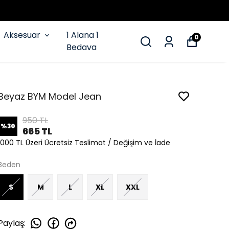
Aksesuar
1 Alana 1
0
Bedava
Beyaz BYM Model Jean
950 TL
%
30
665 TL
1000 TL Üzeri Ücretsiz Teslimat / Değişim ve İade
Beden
S
M
L
XL
XXL
Paylaş
: