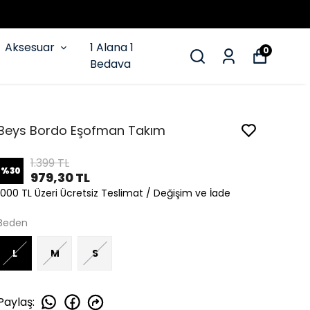
Aksesuar
1 Alana 1
0
Bedava
Beys Bordo Eşofman Takım
1.399 TL
%
30
979,30 TL
1000 TL Üzeri Ücretsiz Teslimat / Değişim ve İade
Beden
L
M
S
Paylaş
: