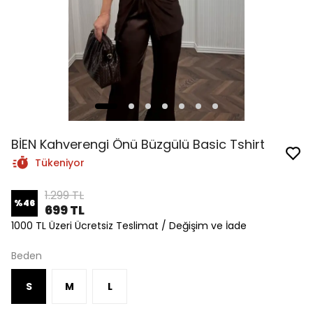
BİEN Kahverengi Önü Büzgülü Basic Tshirt
Tükeniyor
1.299 TL
%
46
699 TL
1000 TL Üzeri Ücretsiz Teslimat / Değişim ve İade
Beden
S
M
L