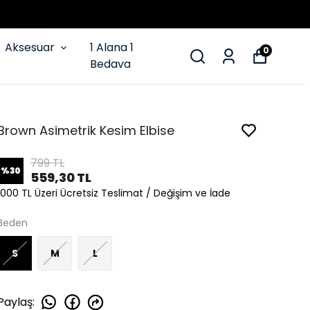
Aksesuar
1 Alana 1
0
Bedava
Brown Asimetrik Kesim Elbise
799 TL
%
30
559,30 TL
1000 TL Üzeri Ücretsiz Teslimat / Değişim ve İade
Beden
S
M
L
Paylaş
: