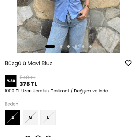
Büzgülü Mavi Bluz
540 TL
%
30
378 TL
1000 TL Üzeri Ücretsiz Teslimat / Değişim ve İade
Beden
S
M
L