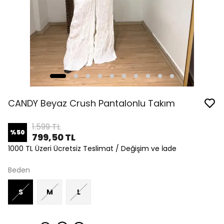
CANDY Beyaz Crush Pantalonlu Takım
1.599 TL
%
50
799,50 TL
1000 TL Üzeri Ücretsiz Teslimat / Değişim ve İade
Beden
S
M
L