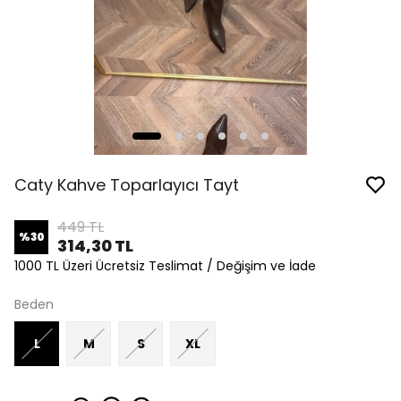
Caty Kahve Toparlayıcı Tayt
449 TL
%
30
314,30 TL
1000 TL Üzeri Ücretsiz Teslimat / Değişim ve İade
Beden
L
M
S
XL