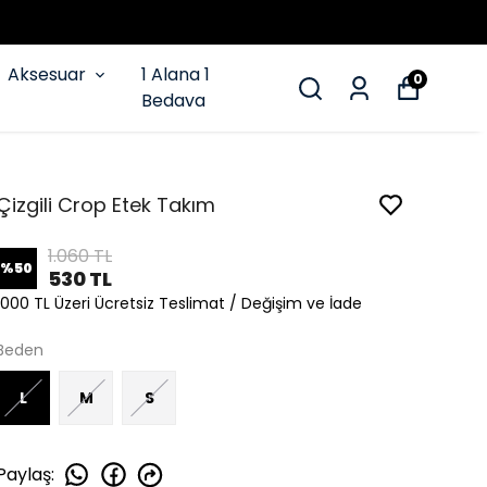
Aksesuar
1 Alana 1
0
Bedava
Çizgili Crop Etek Takım
1.060 TL
%
50
530 TL
1000 TL Üzeri Ücretsiz Teslimat / Değişim ve İade
Beden
L
M
S
Paylaş
: