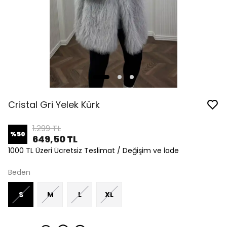
Cristal Gri Yelek Kürk
1.299 TL
%
50
649,50 TL
1000 TL Üzeri Ücretsiz Teslimat / Değişim ve İade
Beden
S
M
L
XL