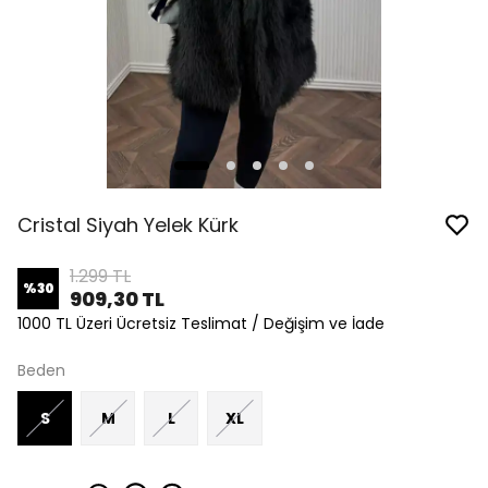
Cristal Siyah Yelek Kürk
1.299 TL
%
30
909,30 TL
1000 TL Üzeri Ücretsiz Teslimat / Değişim ve İade
Beden
S
M
L
XL