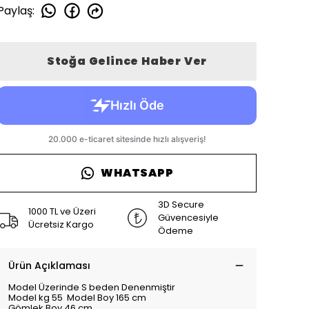
Paylaş
:
Stoğa Gelince Haber Ver
WHATSAPP
3D Secure
1000 TL ve Üzeri
Güvencesiyle
Ücretsiz Kargo
Ödeme
Ürün Açıklaması
Model Üzerinde S beden Denenmiştir
Model kg 55 Model Boy 165 cm
Gömlek Boy 46 cm