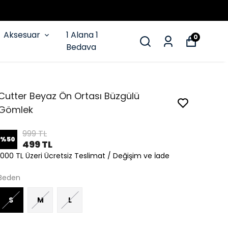
Aksesuar
1 Alana 1
0
Bedava
Cutter Beyaz Ön Ortası Büzgülü
Gömlek
999 TL
%
50
499 TL
1000 TL Üzeri Ücretsiz Teslimat / Değişim ve İade
Beden
S
M
L