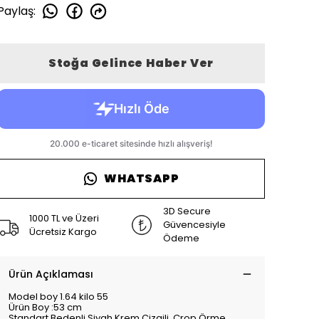
Paylaş
:
Stoğa Gelince Haber Ver
WHATSAPP
3D Secure
1000 TL ve Üzeri
Güvencesiyle
Ücretsiz Kargo
Ödeme
Ürün Açıklaması
Model boy 1.64 kilo 55
Ürün Boy :53 cm
Standart Bedenli Siyah Krem Çizgili Crop Örme