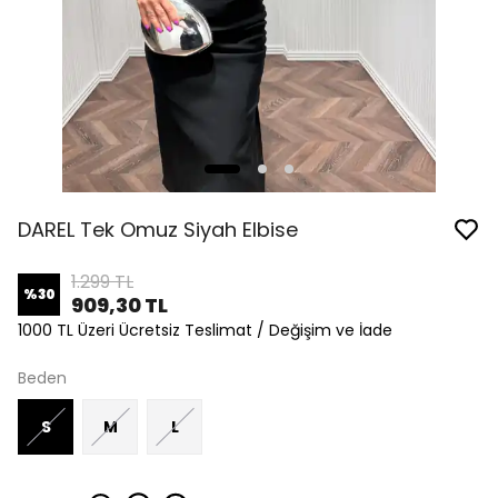
DAREL Tek Omuz Siyah Elbise
1.299 TL
%
30
909,30 TL
1000 TL Üzeri Ücretsiz Teslimat / Değişim ve İade
Beden
S
M
L