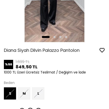
Diana Siyah Dilvin Palazzo Pantolon
1.699 TL
%
50
849,50 TL
1000 TL Üzeri Ücretsiz Teslimat / Değişim ve İade
Beden
S
M
L