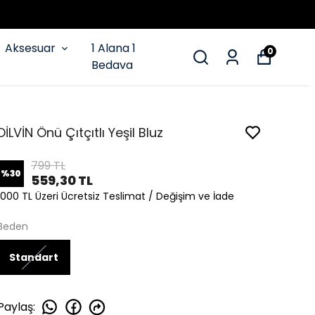
Aksesuar
1 Alana 1
0
Bedava
DİLVİN Önü Çıtçıtlı Yeşil Bluz
799 TL
%
30
559,30 TL
1000 TL Üzeri Ücretsiz Teslimat / Değişim ve İade
Beden
Standart
Paylaş
: