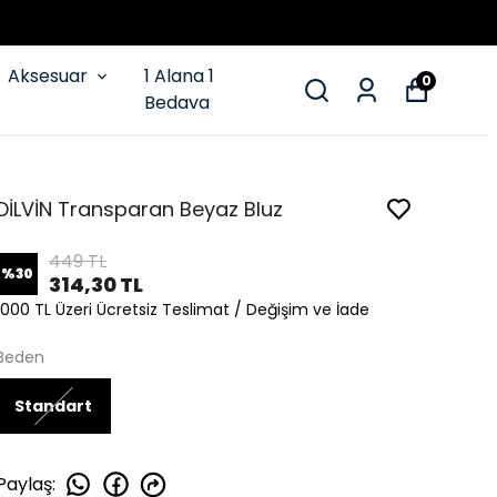
Aksesuar
1 Alana 1
0
Bedava
DİLVİN Transparan Beyaz Bluz
449 TL
%
30
314,30 TL
1000 TL Üzeri Ücretsiz Teslimat / Değişim ve İade
Beden
Standart
Paylaş
: