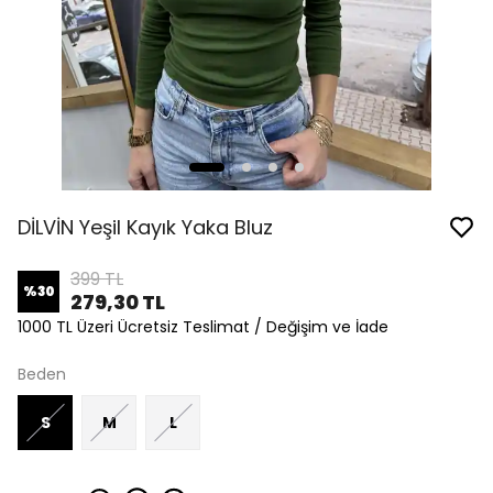
DİLVİN Yeşil Kayık Yaka Bluz
399 TL
%
30
279,30 TL
1000 TL Üzeri Ücretsiz Teslimat / Değişim ve İade
Beden
S
M
L