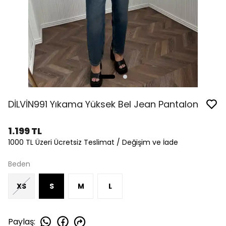
DİLVİN991 Yıkama Yüksek Bel Jean Pantalon
1.199 TL
1000 TL Üzeri Ücretsiz Teslimat / Değişim ve İade
Beden
XS
S
M
L
Paylaş
: