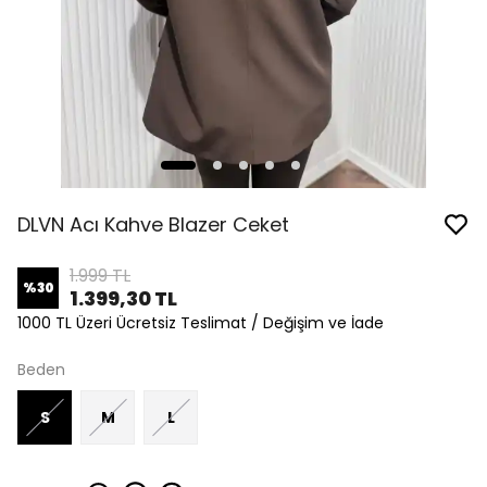
DLVN Acı Kahve Blazer Ceket
1.999 TL
%
30
1.399,30 TL
1000 TL Üzeri Ücretsiz Teslimat / Değişim ve İade
Beden
S
M
L