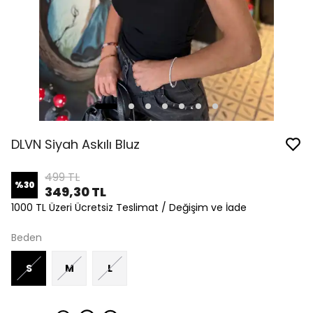
DLVN Siyah Askılı Bluz
499 TL
%
30
349,30 TL
1000 TL Üzeri Ücretsiz Teslimat / Değişim ve İade
Beden
S
M
L