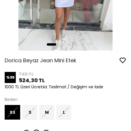
Dorica Beyaz Jean Mini Etek
749 TL
%
30
524,30 TL
1000 TL Üzeri Ücretsiz Teslimat / Değişim ve İade
Beden
XS
S
M
L