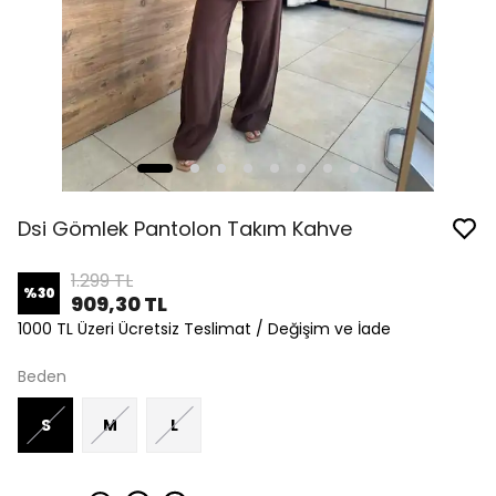
Dsi Gömlek Pantolon Takım Kahve
1.299 TL
%
30
909,30 TL
1000 TL Üzeri Ücretsiz Teslimat / Değişim ve İade
Beden
S
M
L