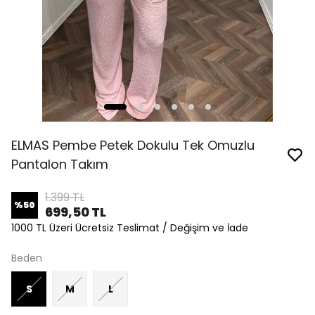
ELMAS Pembe Petek Dokulu Tek Omuzlu
Pantalon Takım
1.399 TL
%
50
699,50 TL
1000 TL Üzeri Ücretsiz Teslimat / Değişim ve İade
Beden
S
M
L