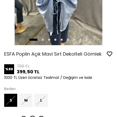
ESFA Poplin Açık Mavi Sırt Dekolteli Gömlek
799 TL
%
50
399,50 TL
1000 TL Üzeri Ücretsiz Teslimat / Değişim ve İade
Beden
S
M
L