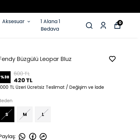
Aksesuar
1 Alana 1
0
Bedava
Fendy Büzgülü Leopar Bluz
600 TL
%
30
420 TL
1000 TL Üzeri Ücretsiz Teslimat / Değişim ve İade
Beden
S
M
L
Paylaş
: