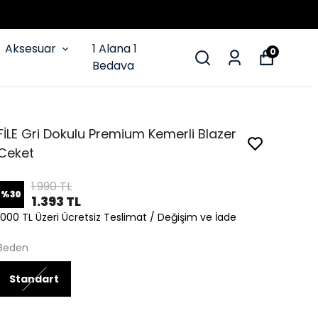
Aksesuar
1 Alana 1
0
Bedava
FİLE Gri Dokulu Premium Kemerli Blazer
Ceket
1.990 TL
%
30
1.393 TL
1000 TL Üzeri Ücretsiz Teslimat / Değişim ve İade
Beden
Standart