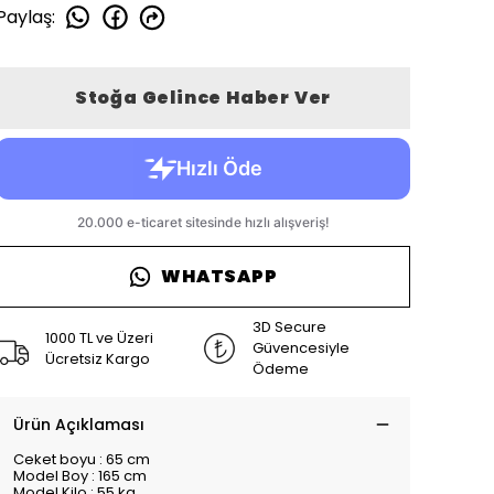
Paylaş
:
Stoğa Gelince Haber Ver
WHATSAPP
3D Secure
1000 TL ve Üzeri
Güvencesiyle
Ücretsiz Kargo
Ödeme
Ürün Açıklaması
Ceket boyu : 65 cm
Model Boy : 165 cm
Model Kilo : 55 kg