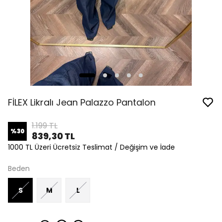
FİLEX Likralı Jean Palazzo Pantalon
1.199 TL
%
30
839,30 TL
1000 TL Üzeri Ücretsiz Teslimat / Değişim ve İade
Beden
S
M
L