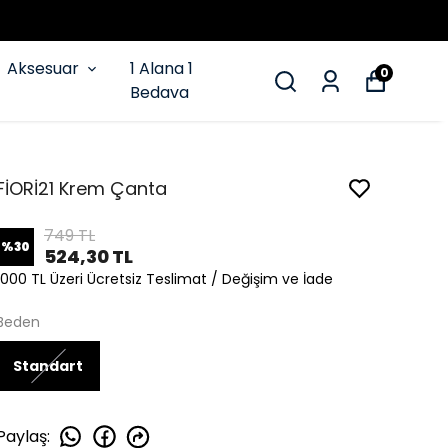
Aksesuar
1 Alana 1
0
Bedava
FİORİ21 Krem Çanta
749 TL
%
30
524,30 TL
1000 TL Üzeri Ücretsiz Teslimat / Değişim ve İade
Beden
Standart
Paylaş
: