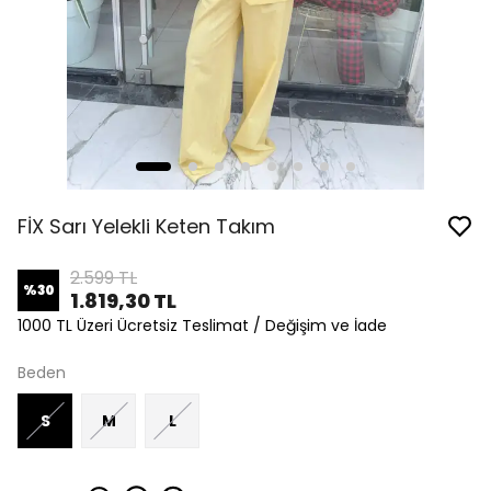
FİX Sarı Yelekli Keten Takım
2.599 TL
%
30
1.819,30 TL
1000 TL Üzeri Ücretsiz Teslimat / Değişim ve İade
Beden
S
M
L