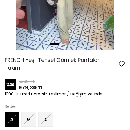
FRENCH Yeşil Tensel Gömlek Pantalon
Takım
1.399 TL
%
30
979,30 TL
1000 TL Üzeri Ücretsiz Teslimat / Değişim ve İade
Beden
S
M
L