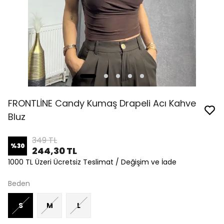
FRONTLİNE Candy Kumaş Drapeli Acı Kahve
Bluz
349 TL
%
30
244,30 TL
1000 TL Üzeri Ücretsiz Teslimat / Değişim ve İade
Beden
S
M
L