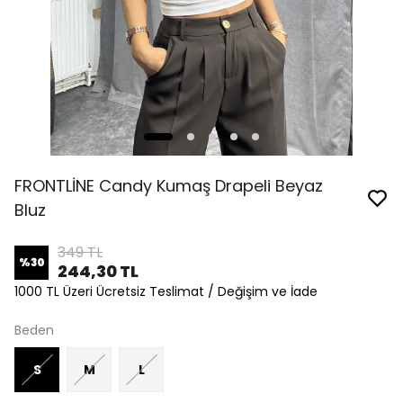
FRONTLİNE Candy Kumaş Drapeli Beyaz
Bluz
349 TL
%
30
244,30 TL
1000 TL Üzeri Ücretsiz Teslimat / Değişim ve İade
Beden
S
M
L