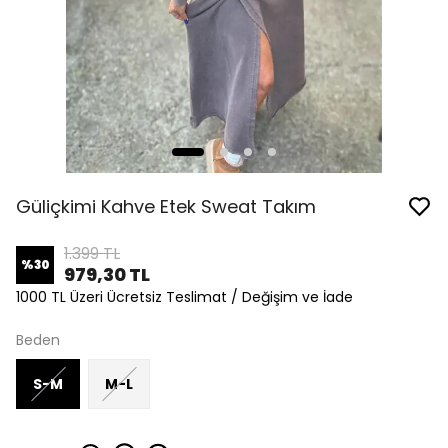
Güliçkimi Kahve Etek Sweat Takım
1.399 TL
%
30
979,30 TL
1000 TL Üzeri Ücretsiz Teslimat / Değişim ve İade
Beden
S-M
M-L